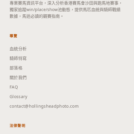
專業賽馬資訊平台，深入分析香港賽馬會沙田與跑馬地賽事，
獨家追蹤win/place/show池動態，提供馬匹血統與騎師戰績
數據，馬迷必讀的觀賽指南。
導覽
血統分析
騎師特寫
部落格
關於我們
FAQ
Glossary
contact@hollingsheadphoto.com
法律聲明