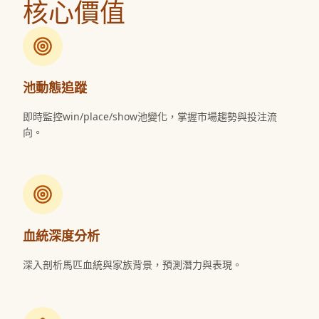
核心價值
池動態追蹤
即時監控win/place/show池變化，掌握市場趨勢與投注流
向。
血統深度分析
深入剖析馬匹血統與家族背景，預測潛力與表現。